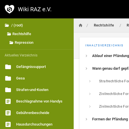
Wiki RAZ e.V.
/
/
/ (root)
Rechtshilfe
R
Rechtshilfe
Repression
INHALTSVERZEICHNIS
Aktuelles Verzeichnis
Ablauf einer Pfändung
Gefängnissupport
Gesa
Strafen-und-Kosten
Beschlagnahme von Handys
Gebührenbescheide
Formen der Pfändung
Hausdurchsuchungen