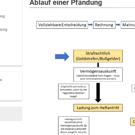
Ablauf einer Pfändung
ung
dung
ON