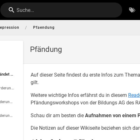
Suche...
/
epression
Pfaendung
Pfändung
Wann genau darf gepfändet werden?
Auf dieser Seite findest du erste Infos zum Them
gilt.
Strafrechtliche Forderungen
Weitere wichtige Infos erfährst du in diesem
Read
Zivilrechtliche Forderungen des Staates
Pfändungsworkshops von der Bildungs AG des RAZ 
Schau dir am besten die
Aufnahmen von einem 
Zivilrechtliche Forderungen von Privaten
Die Notizen auf dieser Wikiseite beziehen sich dar